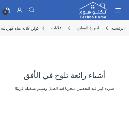
Skip to navigatio
Skip to conten
0
الرئيسية
اجهزة المطبخ
غلايات
كولن غلاية مياه كهربائية استانلس 2 لتر لون اسود
أشياء رائعة تلوح في الأفق
شيء كبير قيد التحضير! متجرنا قيد العمل وسيتم تشغيله قريبًا!